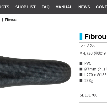
UCTS
SHOP LIST
FAQ
MANUAL
NEWS
CONT
Fibrous
Fibrou
フィブラス
￥4,730 (税抜￥4
PVC
Ø7mm ク
L270 x W15
288g
SDL31700