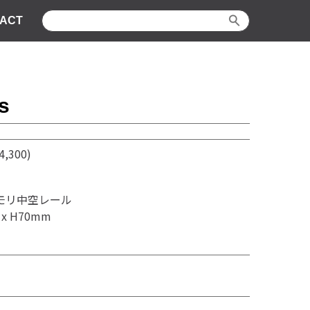
ACT
s
,300)
ロモリ中空レール
5 x H70mm